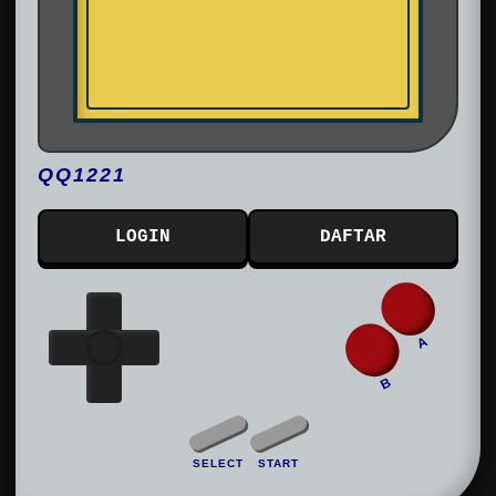
QQ1221
LOGIN
DAFTAR
A
B
SELECT
START