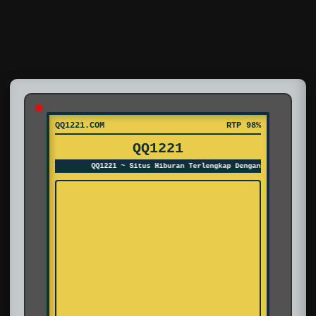
QQ1221.COM
RTP 98%
QQ1221
QQ1221 ~ Situs Hiburan Terlengkap Dengan Link Nobar Pa